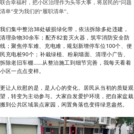
联合幸福村，把小区治理作为头等大事，将居民的“问题
清单”变为我们的“履职清单”。
我们集中整治
38
处破损绿化带，依法拆除多处违建，
清理杂物
30
余车；配齐
82
套灭火器，筑牢消防安全防
线；聚焦停车难、充电难，规划新增停车位
100
个、便
民充电桩
90
个；补栽绿植、粉刷墙面、清理小广告、
拆除老旧车棚……从整治施工到细节完善，我每天看着
小区一点点变样。
更让人欣慰的是，是人心的变化。居民从当初的质疑观
望，转变为主动参与。大家自发爱护环境，把自家盆栽
搬到公共区域装点家园，闲置角落也变得绿意盎然。