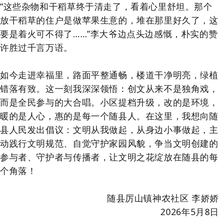
“这些杂物和干稻草终于清走了，看着心里舒坦。那个
放干稻草的住户是做苹果生意的，堆在那里好久了，这
要是着火可不得了……”李大爷边点头边感慨，朴实的赞
许胜过千言万语。
如今走进幸福里，路面平整通畅，楼道干净明亮，绿植
错落有致。这一刻我深深领悟：创文从来不是独角戏，
而是全民参与的大合唱。小区提档升级，改的是环境，
暖的是人心，惠的是每一个随县人。在这里，我想向随
县人民发出倡议：
文明从我做起，从身边小事做起
，主
动践行文明规范、自觉守护家园风貌，争当文明创建的
参与者、守护者与传播者，让文明之花绽放在随县的每
个角落！
随县厉山镇神农社区
李娇娇
2026
年
5
月
8
日