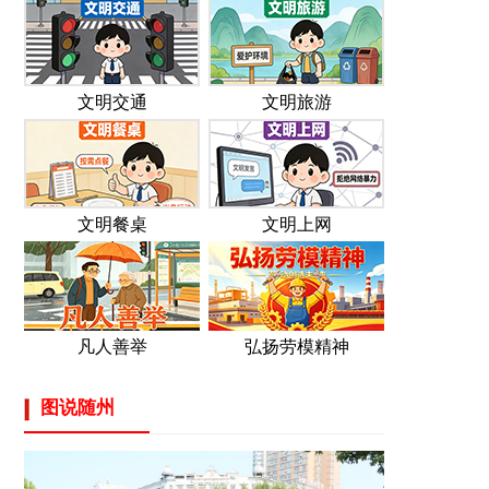
文明交通
文明旅游
文明餐桌
文明上网
凡人善举
弘扬劳模精神
图说随州