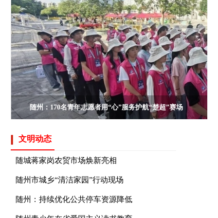
随州：170名青年志愿者用“心”服务护航“楚超”赛场
要闻
文明动态
马泽江胡志莉带队开展“八一”慰
随城蒋家岗农贸市场焕新亮相
马泽江胡志莉带队开展“八一”慰问在“八一”建军节
随州市城乡“清洁家园”行动现场
来临之际，7月29日和30日，市委书
随州：持续优化公共停车资源降低
马泽江调研城市更新工作