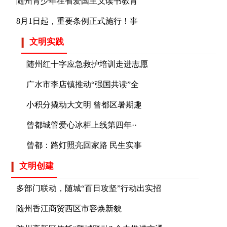
随州青少年在省爱国主义读书教育
马泽江调研城市更新工作时强调聚焦群众关切久久
8月1日起，重要条例正式施行！事
为功推进城市更新持续增进民生福祉提升
文明实践
马泽江慰问高温一线劳动者
随州红十字应急救护培训走进志愿
广水市李店镇推动“强国共读”全
马泽江慰问高温一线劳动者落实落细防暑降温各项
小积分撬动大文明 曾都区暑期趣
措施 用心用情关爱一线劳动者7月20日，
曾都城管爱心冰柜上线第四年··
曾都：路灯照亮回家路 民生实事
文明创建
多部门联动，随城“百日攻坚”行动出实招
随州香江商贸西区市容焕新貌