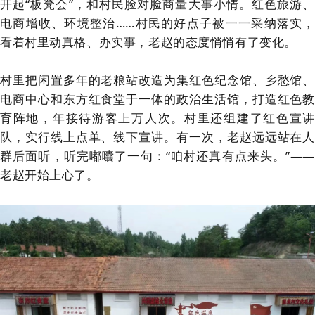
开起“板凳会”，和村民脸对脸商量大事小情。红色旅游、
电商增收、环境整治……村民的好点子被一一采纳落实，
看着村里动真格、办实事，老赵的态度悄悄有了变化。
村里把闲置多年的老粮站改造为集红色纪念馆、乡愁馆、
电商中心和东方红食堂于一体的政治生活馆，打造红色教
育阵地，年接待游客上万人次。村里还组建了红色宣讲
队，实行线上点单、线下宣讲。有一次，老赵远远站在人
群后面听，听完嘟囔了一句：“咱村还真有点来头。”——
老赵开始上心了。