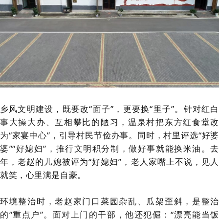
乡风文明建设，既要改“面子”，更要换“里子”。针对红白
事大操大办、互相攀比的陋习，温泉村把东方红食堂改
为“家宴中心”，引导村民节俭办事。同时，村里评选“好婆
婆”“好媳妇”，推行文明积分制，做好事就能换米油。去
年，老赵的儿媳被评为“好媳妇”，老人家嘴上不说，见人
就笑，心里满是自豪。
环境整治时，老赵家门口菜园杂乱、瓜架歪斜，是整治
的“重点户”。面对上门的干部，他还犯倔：“漂亮能当饭