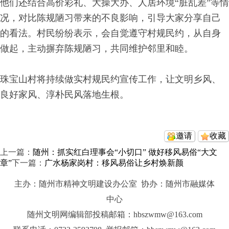
他们还结合高价彩礼、大操大办、人居环境“脏乱差”等情
况，对比陈规陋习带来的不良影响，引导大家分享自己
的看法。村民纷纷表示，会自觉遵守村规民约，从自身
做起，主动摒弃陈规陋习，共同维护邻里和睦。
珠宝山村将持续做实村规民约宣传工作，让文明乡风、
良好家风、淳朴民风落地生根。
邀请
收藏
上一篇：
随州：抓实红白理事会“小切口” 做好移风易俗“大文
章”
下一篇：
广水杨家岗村：移风易俗让乡村焕新颜
主办：随州市精神文明建设办公室 协办：随州市融媒体
中心
随州文明网编辑部投稿邮箱：hbszwmw@163.com