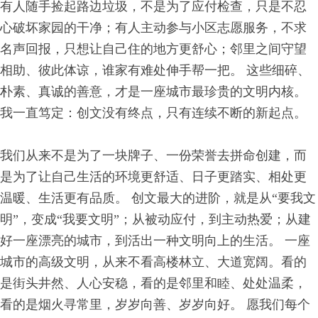
有人随手捡起路边垃圾，不是为了应付检查，只是不忍
心破坏家园的干净；有人主动参与小区志愿服务，不求
名声回报，只想让自己住的地方更舒心；邻里之间守望
相助、彼此体谅，谁家有难处伸手帮一把。 这些细碎、
朴素、真诚的善意，才是一座城市最珍贵的文明内核。
我一直笃定：创文没有终点，只有连续不断的新起点。
我们从来不是为了一块牌子、一份荣誉去拼命创建，而
是为了让自己生活的环境更舒适、日子更踏实、相处更
温暖、生活更有品质。 创文最大的进阶，就是从“要我文
明”，变成“我要文明”；从被动应付，到主动热爱；从建
好一座漂亮的城市，到活出一种文明向上的生活。 一座
城市的高级文明，从来不看高楼林立、大道宽阔。看的
是街头井然、人心安稳，看的是邻里和睦、处处温柔，
看的是烟火寻常里，岁岁向善、岁岁向好。 愿我们每个