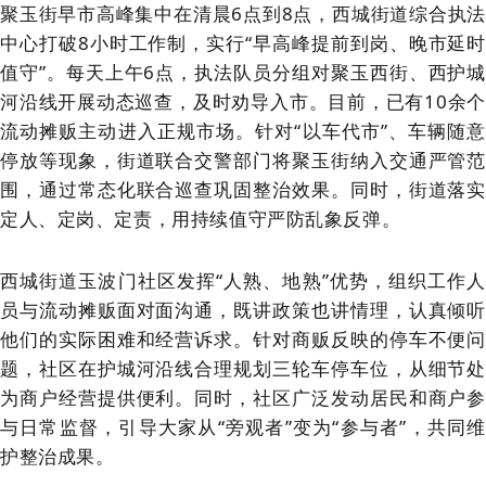
聚玉街早市高峰集中在清晨6点到8点，西城街道综合执法
中心打破8小时工作制，实行“早高峰提前到岗、晚市延时
值守”。每天上午6点，执法队员分组对聚玉西街、西护城
河沿线开展动态巡查，及时劝导入市。目前，已有10余个
流动摊贩主动进入正规市场。针对“以车代市”、车辆随意
停放等现象，街道联合交警部门将聚玉街纳入交通严管范
围，通过常态化联合巡查巩固整治效果。同时，街道落实
定人
、定岗、定责，用持续值守严防乱象反弹。
西城街道玉波门社区发挥“人熟、地熟”优势，组织工作人
员与流动摊贩面对面沟通，既讲政策也讲情理，认真倾听
他们的实际困难和经营诉求。针对商贩反映的停车不便问
题，社区在护城河沿线合理规划三轮车停车位，从细节处
为商户经营提供便利。同时，社区广泛发动居民和商户参
与日常监督，引导大家从“旁观者”变为“参与者”，共同维
护整治成果。