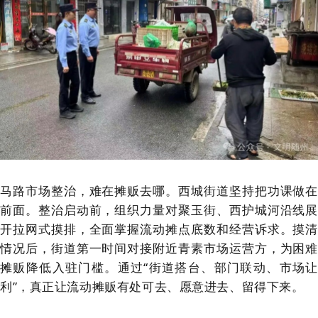
马路市场整治，难在摊贩去哪。西城街道坚持把功课做在
前面。整治启动前，组织力量对聚玉街、西护城河沿线展
开拉网式摸排，全面掌握流动摊点底数和经营诉求。摸清
情况后，街道第一时间对接附近青素市场运营方，为困难
摊贩降低入驻门槛。通过“街道搭台、部门联动、市场让
利”，真正让流动摊贩有处可去、愿意进去、留得下来。